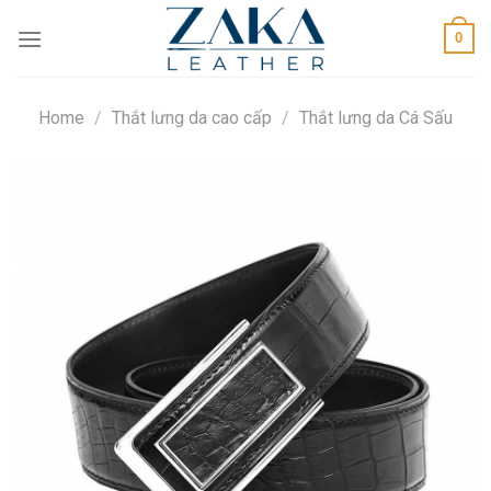
Skip
0
to
content
Home
/
Thắt lưng da cao cấp
/
Thắt lưng da Cá Sấu